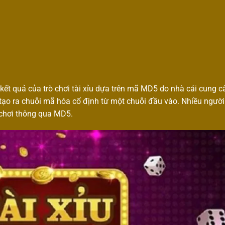
ết quả của trò chơi tài xỉu dựa trên mã MD5 do nhà cái cung c
tạo ra chuỗi mã hóa cố định từ một chuỗi đầu vào. Nhiều người
ò chơi thông qua MD5.