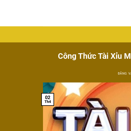
Bỏ
qua
nội
dung
Công Thức Tài Xỉu M
ĐĂNG 
02
Th4