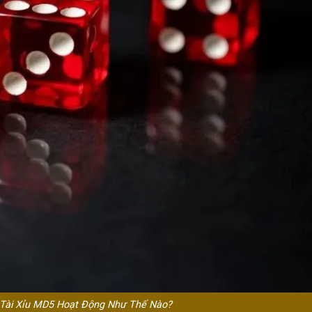
Tài Xỉu MD5 Hoạt Động Như Thế Nào?