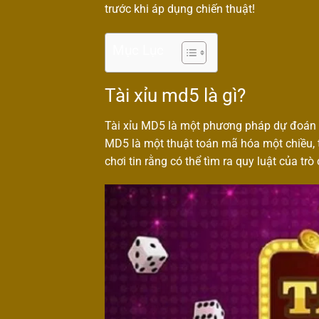
trước khi áp dụng chiến thuật!
Mục Lục
Tài xỉu md5 là gì?
Tài xỉu MD5 là một phương pháp dự đoán k
MD5 là một thuật toán mã hóa một chiều, 
chơi tin rằng có thể tìm ra quy luật của tr