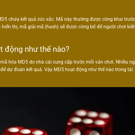
ã MD5 chứa kết quả xúc xắc. Mã này thường được công khai trướ
uả hiển thị, mã giải mã (hash) sẽ được công bố để người chơi ki
ạt động như thế nào?
 mã hóa MD5 do nhà cái cung cấp trước mỗi ván chơi. Nhiều ng
ật để dự đoán kết quả. Vậy MD5 hoạt động như thế nào trong tài