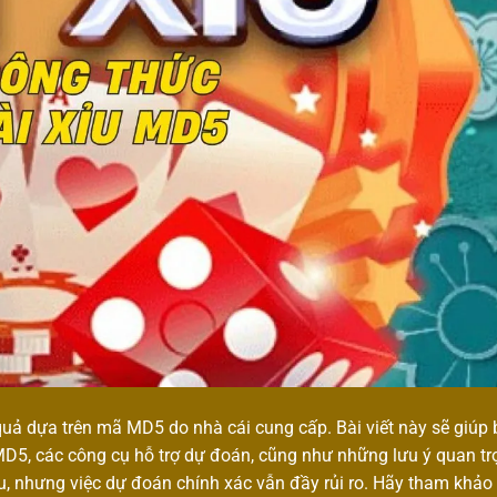
uả dựa trên mã MD5 do nhà cái cung cấp. Bài viết này sẽ giúp
 MD5, các công cụ hỗ trợ dự đoán, cũng như những lưu ý quan t
ệu, nhưng việc dự đoán chính xác vẫn đầy rủi ro. Hãy tham khảo