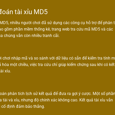
đoán tài xỉu MD5
u MD5, nhiều người chơi đã sử dụng các công cụ hỗ trợ để phân t
bao gồm phần mềm thống kê, trang web tra cứu mã MD5 và các
ủa chúng vẫn còn nhiều tranh cãi.
 chơi nhập mã và so sánh với dữ liệu có sẵn để kiểm tra tính m
 hóa một chiều, việc tra cứu chỉ giúp kiểm chứng sau khi có kết
i xỉu.
án phân tích lịch sử kết quả để đưa ra gợi ý cược. Một số phầ
 tài và xỉu, nhưng độ chính xác không cao. Kết quả tài xỉu vẫn
c cố định đảm bảo thắng.